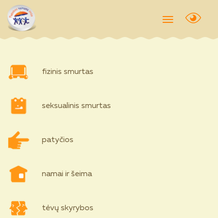
Toggle
navigation
fizinis smurtas
seksualinis smurtas
patyčios
namai ir šeima
tėvų skyrybos