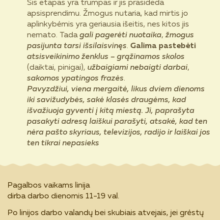
Šis etapas yra trumpas ir jis prasideda
apsisprendimu. Žmogus nutaria, kad mirtis jo
aplinkybėmis yra geriausia išeitis, nes kitos jis
nemato. Tada
gali pagerėti nuotaika
,
žmogus
pasijunta tarsi išsilaisvinęs
.
Galima pastebėti
atsisveikinimo ženklus – grąžinamos skolos
(daiktai, pinigai),
užbaigiami nebaigti darbai
,
sakomos ypatingos frazės
.
Pavyzdžiui, viena mergaitė, likus dviem dienoms
iki savižudybės, sakė klasės draugėms, kad
išvažiuoja gyventi į kitą miestą. Ji, paprašyta
pasakyti adresą laiškui parašyti, atsakė, kad ten
nėra pašto skyriaus, televizijos, radijo ir laiškai jos
ten tikrai nepasieks
Pagalbos vaikams linija
dirba darbo dienomis 11-19 val.
Po linijos darbo valandų bei skubiais atvejais, jei grėstų