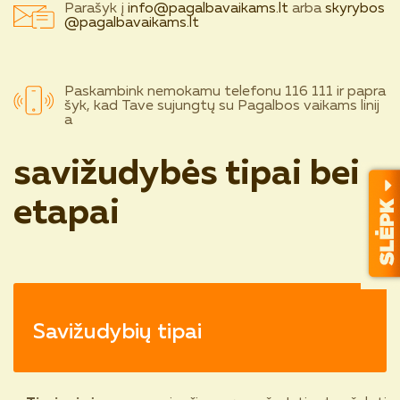
Parašyk į
info@pagalbavaikams.lt
arba
skyrybos
@pagalbavaikams.lt
Paskambink nemokamu telefonu 116 111 ir papra
šyk, kad Tave sujungtų su Pagalbos vaikams linij
a
savižudybės tipai bei
etapai
Savižudybių tipai