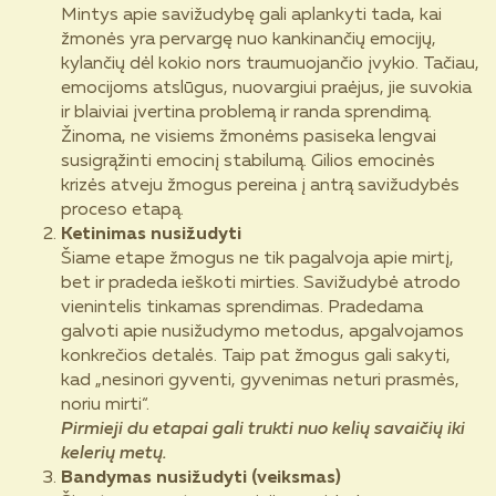
Mintys apie savižudybę gali aplankyti tada, kai
žmonės yra pervargę nuo kankinančių emocijų,
kylančių dėl kokio nors traumuojančio įvykio. Tačiau,
emocijoms atslūgus, nuovargiui praėjus, jie suvokia
ir blaiviai įvertina problemą ir randa sprendimą.
Žinoma, ne visiems žmonėms pasiseka lengvai
susigrąžinti emocinį stabilumą. Gilios emocinės
krizės atveju žmogus pereina į antrą savižudybės
proceso etapą.
Ketinimas nusižudyti
Šiame etape žmogus ne tik pagalvoja apie mirtį,
bet ir pradeda ieškoti mirties. Savižudybė atrodo
vienintelis tinkamas sprendimas. Pradedama
galvoti apie nusižudymo metodus, apgalvojamos
konkrečios detalės. Taip pat žmogus gali sakyti,
kad „nesinori gyventi, gyvenimas neturi prasmės,
noriu mirti“.
Pirmieji du etapai gali trukti nuo kelių savaičių iki
kelerių metų.
Bandymas nusižudyti (veiksmas)