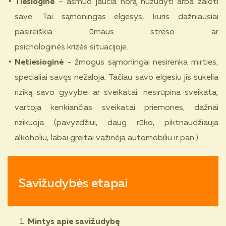
Tiesioginė
– asmuo jaučia norą nužudyti arba žaloti
save. Tai sąmoningas elgesys, kuris dažniausiai
pasireiškia ūmaus streso ar
psichologinės krizės situacijoje.
Netiesioginė
– žmogus sąmoningai nesirenka mirties,
specialiai savęs nežaloja. Tačiau savo elgesiu jis sukelia
riziką savo gyvybei ar sveikatai: nesirūpina sveikata,
vartoja kenkiančias sveikatai priemones, dažnai
rizikuoja (pavyzdžiui, daug rūko, piktnaudžiauja
alkoholiu, labai greitai važinėja automobiliu ir pan.).
Savižudybės etapai
Mintys apie savižudybę