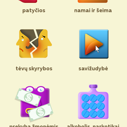
patyčios
namai ir šeima
tėvų skyrybos
savižudybė
prekyba žmonėmis
alkoholis, narkotikai