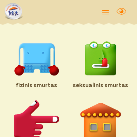
Toggle
navigation
fizinis smurtas
seksualinis smurtas